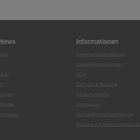
 News
Informationen
ular
Datenschutzerklärung
Cookie-Einstellungen
odukt
AGB
it
Zahlung & Versand
tungen
Widerrufsrecht
lfinder
Impressum
hinweise
Barrierefreiheitserklärung
Hinweis zur Batterieentsorg