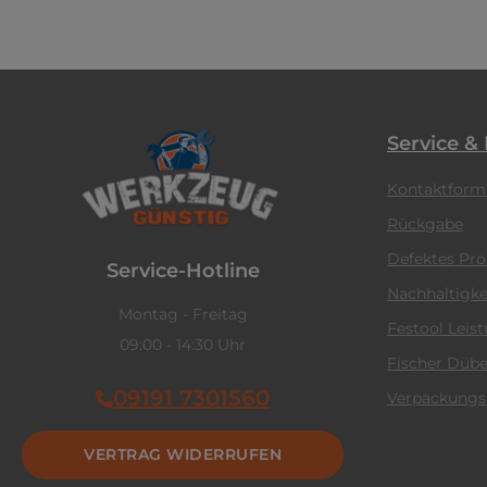
Service &
Kontaktform
Rückgabe
Defektes Pr
Service-Hotline
Nachhaltigke
Montag - Freitag
Festool Leis
09:00 - 14:30 Uhr
Fischer Dübe
09191 7301560
Verpackungs
VERTRAG WIDERRUFEN