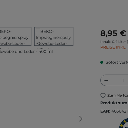
Regulärer Prei
8,95 €
Inhalt:
0.4 Liter
PREISE INKL
Sofort verf
Produkt
Zum Merkze
Produktnum
EAN:
4036421