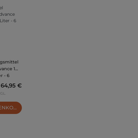
gsmittel
vance 1
r - 6
Regulärer Preis:
64,95 €
ZGL.
RENKORB