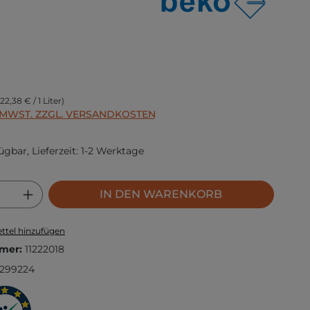
s:
(22,38 € / 1 Liter)
. MWST. ZZGL. VERSANDKOSTEN
ügbar, Lieferzeit: 1-2 Werktage
 Anzahl: Gib den gewünschten Wert ei
IN DEN WARENKORB
ttel hinzufügen
mer:
11222018
299224