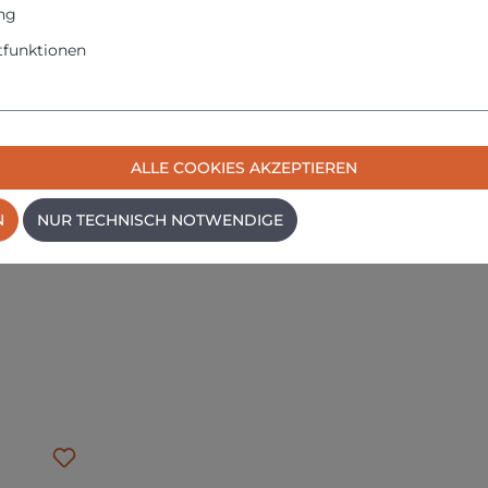
ng
funktionen
ate
ratur, nicht über +40° C, trocken
ALLE COOKIES AKZEPTIEREN
+40° C
N
NUR TECHNISCH NOTWENDIGE