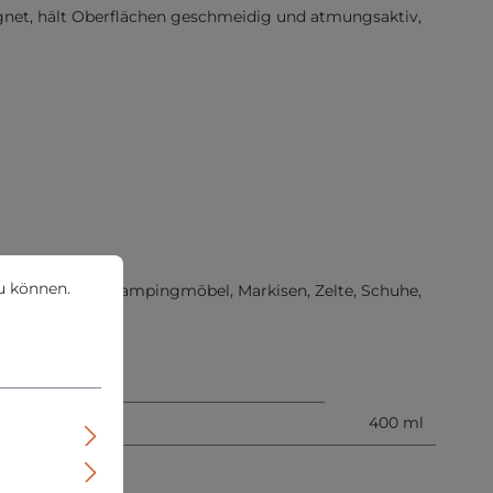
ignet, hält Oberflächen geschmeidig und atmungsaktiv,
können.
Mehr Informationen ...
u können.
, Regenschirme, Campingmöbel, Markisen, Zelte, Schuhe,
400
ml