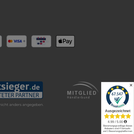
✕
icht anders angegeben.