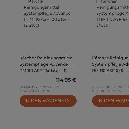
Kärcher Reinigungsmittel
Kärcher Reinigun
Systempflege Advance 1
Systempflege Ad
RM 110 ASF 12x1Liter - 12
RM 110 ASF 6x1Lite
Stück
Stück
Regulärer Preis:
114,95 €
PREISE INKL. MWST. ZZGL.
PREISE INKL. MWST. Z
VERSANDKOSTEN
VERSANDKOSTEN
IN DEN WARENKORB
IN DEN WA