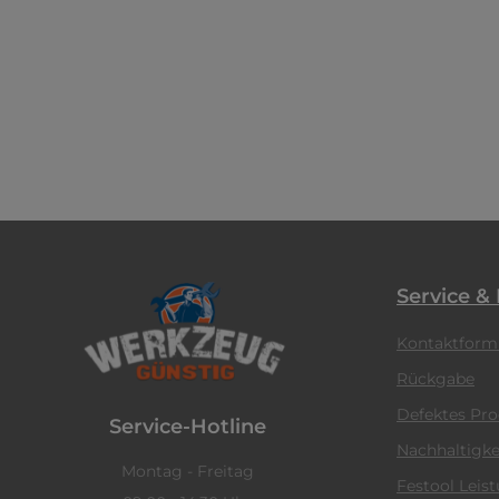
Service &
Kontaktform
Rückgabe
Defektes Pr
Service-Hotline
Nachhaltigke
Montag - Freitag
Festool Leis