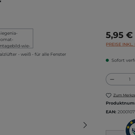
r
Regulärer Prei
5,95 €
PREISE INKL
Sofort verf
Produkt
Zum Merkze
Produktnum
EAN:
2000107