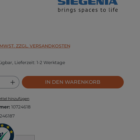
s:
. MWST. ZZGL. VERSANDKOSTEN
ügbar, Lieferzeit: 1-2 Werktage
 Anzahl: Gib den gewünschten Wert ei
IN DEN WARENKORB
ttel hinzufügen
mer:
10724618
246187