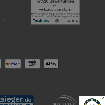
ung
✕