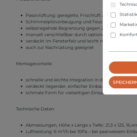
Technisc
Statisti
Passivlüftung: geregelte, Frischluft auch bei gesch
Schimmelpilzvorbeugung und Feuchtschutz nach D
Marketi
selbstregelnde Begrenzung gegen Zugluft
Komfort
manuell verschließbar durch optionalen Drehversch
verdeckt im Fensterfalz und leicht nachrüstbar
auch zur Nachrüstung geeignet
Montagevorteile:
schnelle und leichte Integration in die Fertigungsab
SPEICHER
verdeckt liegender, einfacher Einbau im oberen Dri
schmale Form für vielseitigen Einsatz und kleinste
Technische Daten:
Abmessungen, Höhe x Länge x Tiefe:: 21,3 x 125, 16,
Luftleistung: 6 m³/h bei 10Pa – bei paarweisem Einb