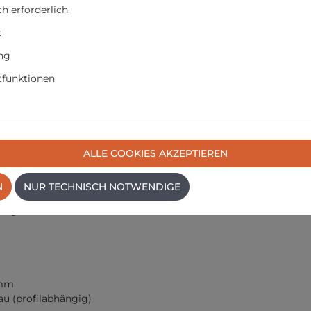
h erforderlich
k
lossenem Fenster
IN 1946-6
ng
funktionen
luss
ALLE COOKIES AKZEPTIEREN
läufe
N
NUR TECHNISCH NOTWENDIGE
ttel von Holz-, Kunststoff- und Aluminiumfenstern: oben waage
 Flügelmaße
4mm
au (profilabhängig)