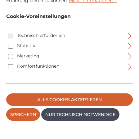
Erfahrung bieten zu können.
Mehr Informationen ...
Polyethylen - 1m
Ösenabstand - 4x5m
Cookie-Voreinstellungen
Technisch erforderlich
Statistik
Marketing
Komfortfunktionen
Bildergalerie überspringen
ALLE COOKIES AKZEPTIEREN
SPEICHERN
NUR TECHNISCH NOTWENDIGE