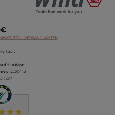
s:
 €
. MWST. ZZGL. VERSANDKOSTEN
verkauft
ttel hinzufügen
mer:
12260443
412463