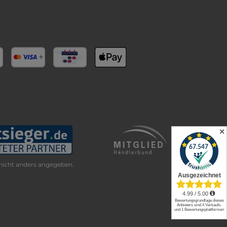
✕
icht anders angegeben.