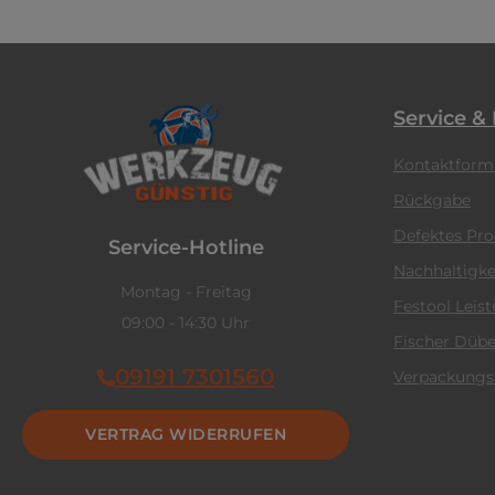
Service &
Kontaktform
Rückgabe
Defektes Pr
Service-Hotline
Nachhaltigke
Montag - Freitag
Festool Leis
09:00 - 14:30 Uhr
Fischer Dübe
09191 7301560
Verpackungs
VERTRAG WIDERRUFEN