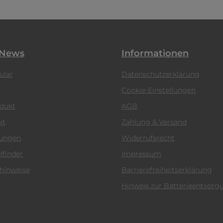
 News
Informationen
ular
Datenschutzerklärung
Cookie-Einstellungen
odukt
AGB
it
Zahlung & Versand
tungen
Widerrufsrecht
lfinder
Impressum
hinweise
Barrierefreiheitserklärung
Hinweis zur Batterieentsorg