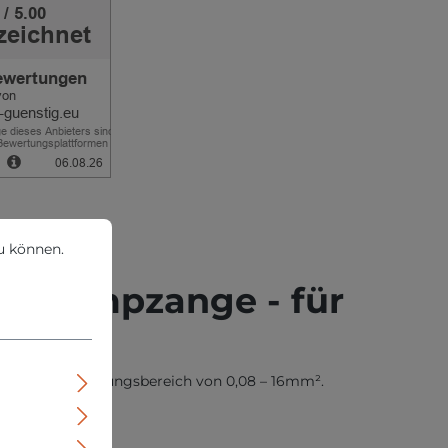
können.
Mehr Informationen ...
u können.
- Crimpzange - für
 großen Abdeckungsbereich von 0,08 – 16mm².
n.