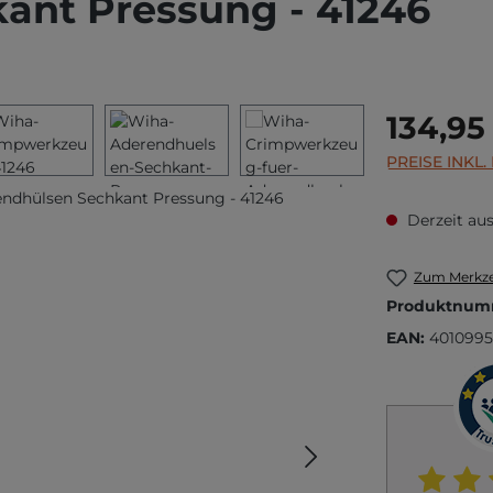
ant Pressung - 41246
Regulärer Prei
134,95
PREISE INKL
Derzeit aus
Zum Merkze
Produktnum
EAN:
4010995