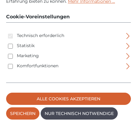
Maulschlüssel-Satz
Erfahrung bieten zu können.
Mehr Informationen ...
automatik - 4-tlg -
Cookie-Voreinstellungen
05020170001
Technisch erforderlich
Statistik
Marketing
Komfortfunktionen
Bildergalerie überspringen
ALLE COOKIES AKZEPTIEREN
SPEICHERN
NUR TECHNISCH NOTWENDIGE