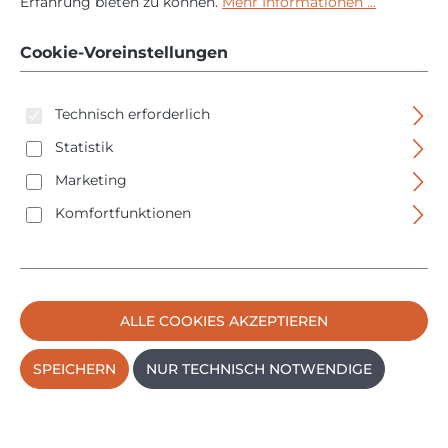
Erfahrung bieten zu können.
Mehr Informationen ...
2872T13 - in Tasche -
14-tlg
Cookie-Voreinstellungen
Technisch erforderlich
Statistik
Marketing
Komfortfunktionen
Bildergalerie überspringen
ALLE COOKIES AKZEPTIEREN
SPEICHERN
NUR TECHNISCH NOTWENDIGE