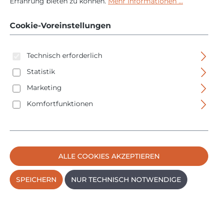
Erfahrung bieten zu können.
Mehr Informationen ...
electric Schlitz -
Phillips - 38611
Cookie-Voreinstellungen
Technisch erforderlich
Statistik
Marketing
Komfortfunktionen
Bildergalerie überspringen
ALLE COOKIES AKZEPTIEREN
SPEICHERN
NUR TECHNISCH NOTWENDIGE