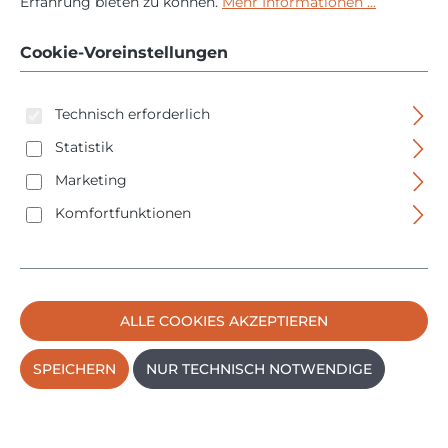
Erfahrung bieten zu können.
Mehr Informationen ...
- bis 400 V AC - CAT II
- 45222
Cookie-Voreinstellungen
Technisch erforderlich
Statistik
Marketing
Komfortfunktionen
Bildergalerie überspringen
ALLE COOKIES AKZEPTIEREN
SPEICHERN
NUR TECHNISCH NOTWENDIGE