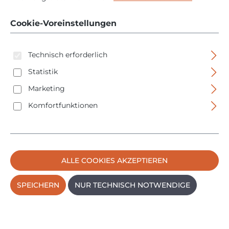
Gleitschuh - für
Cookie-Voreinstellungen
Rundkabel - 36053
Technisch erforderlich
Statistik
Marketing
Komfortfunktionen
Bildergalerie überspringen
ALLE COOKIES AKZEPTIEREN
SPEICHERN
NUR TECHNISCH NOTWENDIGE