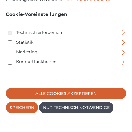
3027.100 - 5350gr -
⌀100mm - Gummi /
Cookie-Voreinstellungen
Superplastik
Technisch erforderlich
Statistik
Marketing
Komfortfunktionen
Bildergalerie überspringen
ALLE COOKIES AKZEPTIEREN
SPEICHERN
NUR TECHNISCH NOTWENDIGE