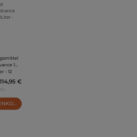
gsmittel
vance 1
r - 12
Regulärer Preis:
114,95 €
ZGL.
RENKORB