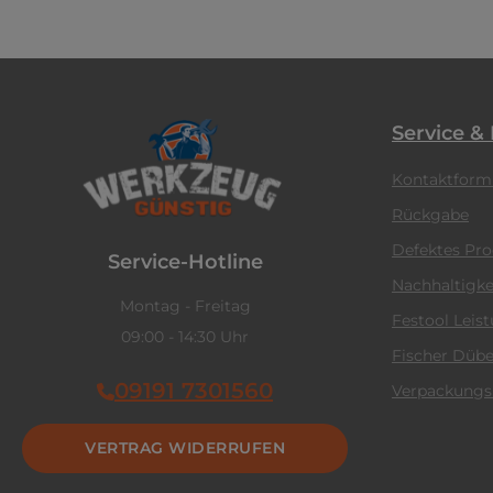
Service &
Kontaktform
Rückgabe
Defektes Pr
Service-Hotline
Nachhaltigke
Montag - Freitag
Festool Leis
09:00 - 14:30 Uhr
Fischer Dübe
09191 7301560
Verpackungs
VERTRAG WIDERRUFEN