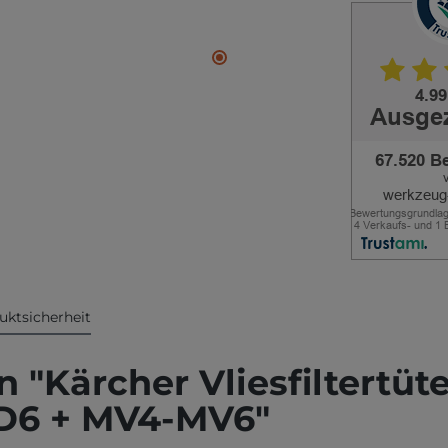
uktsicherheit
"Kärcher Vliesfiltertüte
WD6 + MV4-MV6"