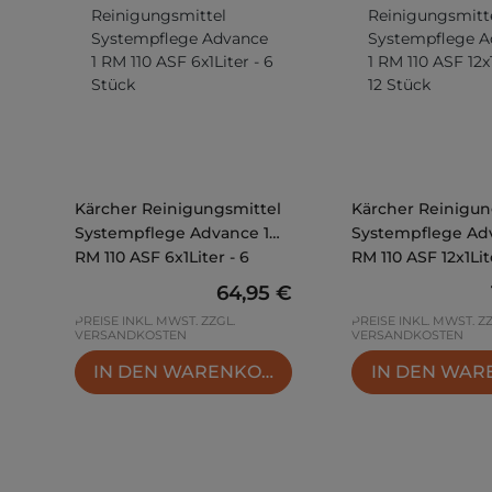
Kärcher Reinigungsmittel
Kärcher Reinigun
Systempflege Advance 1
Systempflege Ad
RM 110 ASF 6x1Liter - 6
RM 110 ASF 12x1Lite
Stück
Stück
Regulärer Preis:
64,95 €
PREISE INKL. MWST. ZZGL.
PREISE INKL. MWST. Z
VERSANDKOSTEN
VERSANDKOSTEN
IN DEN WARENKORB
IN DEN WA