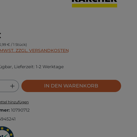
s:
€
3,99 € / 1 Stück)
. MWST. ZZGL. VERSANDKOSTEN
ügbar, Lieferzeit: 1-2 Werktage
 Anzahl: Gib den gewünschten Wert ei
IN DEN WARENKORB
ttel hinzufügen
mer:
10790712
4945241