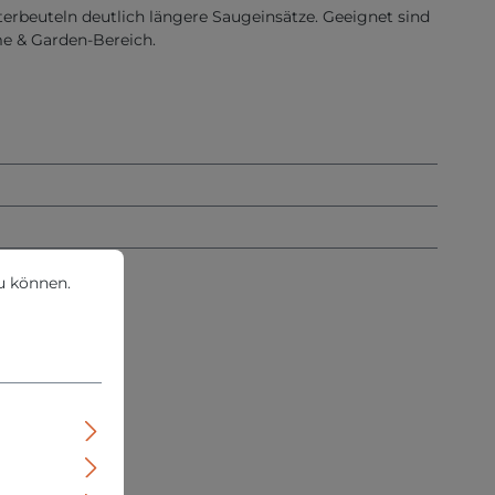
terbeuteln deutlich längere Saugeinsätze. Geeignet sind
me & Garden-Bereich.
können.
Mehr Informationen ...
u können.