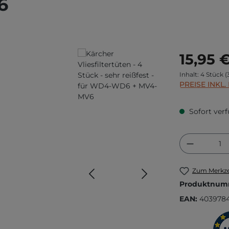
6
Regulärer Prei
15,95 
Inhalt:
4 Stück
(
PREISE INKL
Sofort verf
Produkt
Zum Merkze
Produktnum
EAN:
403978