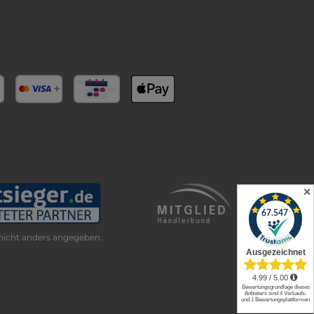
✕
icht anders angegeben.