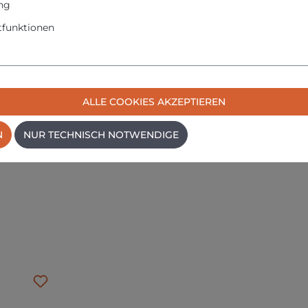
ng
funktionen
WD 5 P
WD 5 P Premium
WD 5 Premium
ALLE COOKIES AKZEPTIEREN
WD 5 Premium Renovation Kit
N
NUR TECHNISCH NOTWENDIGE