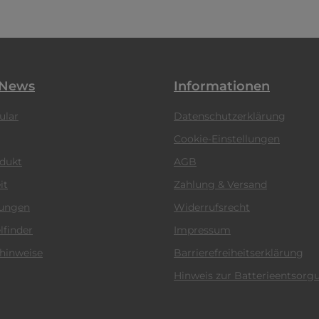
 News
Informationen
ular
Datenschutzerklärung
Cookie-Einstellungen
odukt
AGB
it
Zahlung & Versand
tungen
Widerrufsrecht
lfinder
Impressum
hinweise
Barrierefreiheitserklärung
Hinweis zur Batterieentsorg