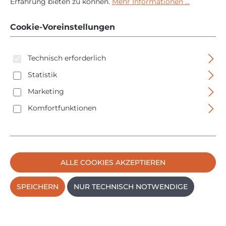
Erfahrung bieten zu können.
Mehr Informationen ...
1400W - L-BOXX -
Cookie-Voreinstellungen
FSN1400
Technisch erforderlich
Statistik
Marketing
Komfortfunktionen
Bildergalerie überspringen
ALLE COOKIES AKZEPTIEREN
SPEICHERN
NUR TECHNISCH NOTWENDIGE