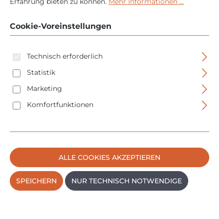
Erfahrung bieten zu können.
Mehr Informationen ...
82 D - 230V - 2,8kg -
Cookie-Voreinstellungen
82mm Hobelbreite
Technisch erforderlich
Statistik
Marketing
Komfortfunktionen
Bildergalerie überspringen
ALLE COOKIES AKZEPTIEREN
SPEICHERN
NUR TECHNISCH NOTWENDIGE