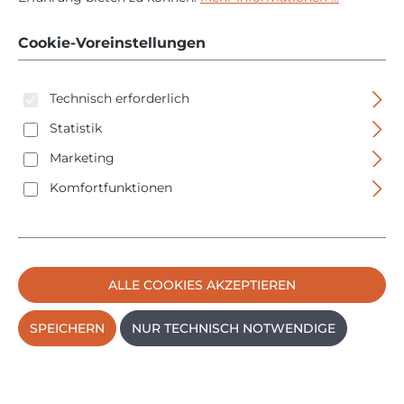
18-125-7 AS - L-BOXX -
Cookie-Voreinstellungen
71220761000
Technisch erforderlich
Statistik
Marketing
Komfortfunktionen
Bildergalerie überspringen
ALLE COOKIES AKZEPTIEREN
SPEICHERN
NUR TECHNISCH NOTWENDIGE