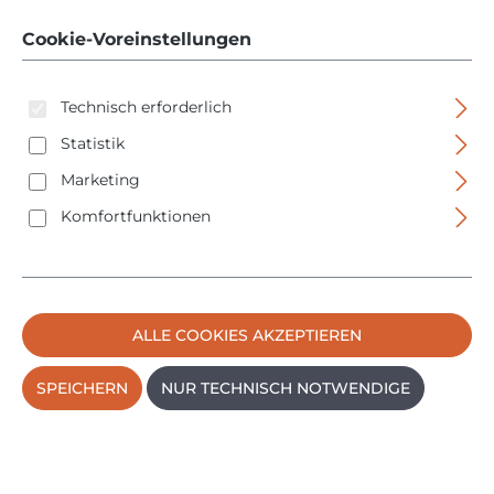
M 14 - 630832000
Cookie-Voreinstellungen
Technisch erforderlich
Statistik
Marketing
Komfortfunktionen
Bildergalerie überspringen
ALLE COOKIES AKZEPTIEREN
SPEICHERN
NUR TECHNISCH NOTWENDIGE