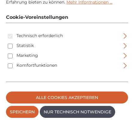
Erfahrung bieten zu können.
Mehr Informationen ...
DBO382Z - 18V - ohne
Akku/Ladegerät - im
Cookie-Voreinstellungen
Karton
Technisch erforderlich
Statistik
Marketing
Komfortfunktionen
Bildergalerie überspringen
ALLE COOKIES AKZEPTIEREN
SPEICHERN
NUR TECHNISCH NOTWENDIGE