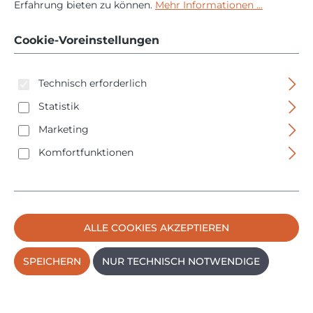
Erfahrung bieten zu können.
Mehr Informationen ...
inkl. 9mm Ausleger -
18V - mit
Cookie-Voreinstellungen
Motorbremse
Technisch erforderlich
Statistik
Marketing
Komfortfunktionen
Bildergalerie überspringen
ALLE COOKIES AKZEPTIEREN
SPEICHERN
NUR TECHNISCH NOTWENDIGE