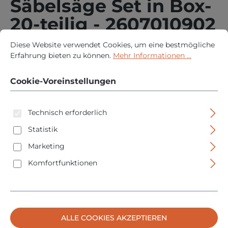
Säbelsäge Set in Box-
20-teilig - 2607010902
Cookie-Voreinstellungen
Diese Website verwendet Cookies, um eine bestmögliche Erfah
- Holz / Metall
Diese Website verwendet Cookies, um eine bestmögliche
Erfahrung bieten zu können.
Mehr Informationen ...
Cookie-Voreinstellungen
Technisch erforderlich
Statistik
Bildergalerie überspringen
Marketing
Komfortfunktionen
ALLE COOKIES AKZEPTIEREN