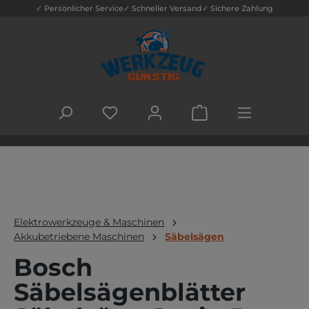
✓ Persönlicher Service
✓ Schneller Versand
✓ Sichere Zahlung
Zum Hauptinhalt springen
DU HAST 0 PRODUKTE AUF DEM MERK
WARENKORB ENTHÄLT
Elektrowerkzeuge & Maschinen
Akkubetriebene Maschinen
Säbelsägen
Bosch
Säbelsägenblätter