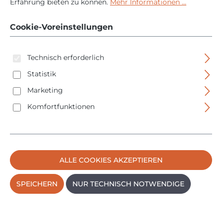
Handkreissäge GKS
Erfahrung bieten zu können.
Mehr Informationen ...
12V-26 - Ø 85 mm -
Cookie-Voreinstellungen
06016A1002
Technisch erforderlich
Statistik
Marketing
Komfortfunktionen
Bildergalerie überspringen
ALLE COOKIES AKZEPTIEREN
SPEICHERN
NUR TECHNISCH NOTWENDIGE