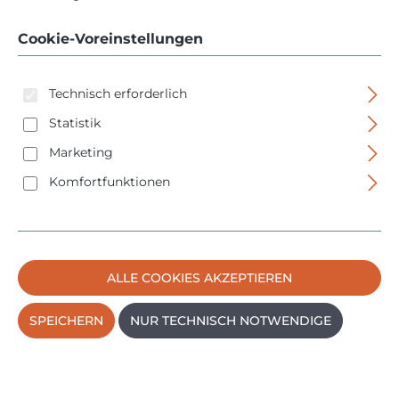
Basic - 576448 - 18V
Cookie-Voreinstellungen
Technisch erforderlich
Statistik
Marketing
Komfortfunktionen
Bildergalerie überspringen
ALLE COOKIES AKZEPTIEREN
SPEICHERN
NUR TECHNISCH NOTWENDIGE