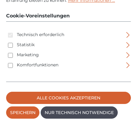
6 - für 1 Akku - 10,8-
Erfahrung bieten zu können.
Mehr Informationen ...
18V - 201135
Cookie-Voreinstellungen
Technisch erforderlich
Statistik
Marketing
Komfortfunktionen
Bildergalerie überspringen
ALLE COOKIES AKZEPTIEREN
SPEICHERN
NUR TECHNISCH NOTWENDIGE