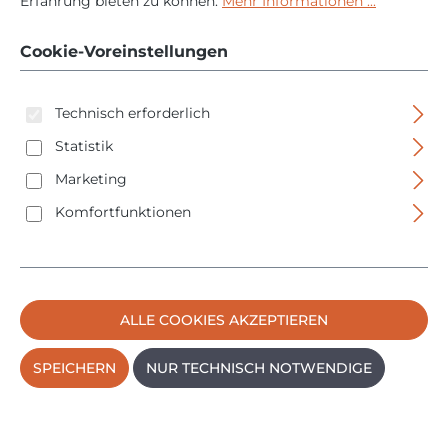
238 - 18V - ohne
Erfahrung bieten zu können.
Mehr Informationen ...
Akku/Ladegerät
Cookie-Voreinstellungen
Technisch erforderlich
Statistik
Marketing
Komfortfunktionen
Bildergalerie überspringen
ALLE COOKIES AKZEPTIEREN
SPEICHERN
NUR TECHNISCH NOTWENDIGE