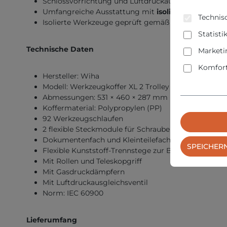
Schlossvorrichtung und Luftdruckausgleichsventil f
Umfangreiche Ausstattung mit
isolierten Werkze
Technisc
Isolierte Werkzeuge geprüft gemäß
IEC 60900
Statisti
Technische Daten
Marketi
Komfort
Hersteller: Wiha
Modell: Werkzeugkoffer XL 2 Trolley electric
Abmessungen: 531 × 460 × 287 mm
Koffermaterial: Polypropylen (PP)
92 Werkzeugschlaufen
2 flexible Steckmodule für Schraubendreher
Dokumentenfach und Kleinteilefach
SPEICHER
Flexible Kunststoff-Trennstege zur Bodeneinteilung
Mit Rollen und Teleskopgriff
Mit Gasdruckdämpfern
Mit Luftdruckausgleichsventil
Norm: IEC 60900
Lieferumfang