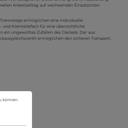
llen Arbeitsalltag auf wechselnden Einsatzorten.
-Trennstege ermöglichen eine individuelle
und Kleinteilefach für eine übersichtliche
 ein ungewolltes Zufallen des Deckels. Der aus
ruckausgleichsventil ermöglichen den sicheren Transport,
können.
Mehr Informationen ...
u können.