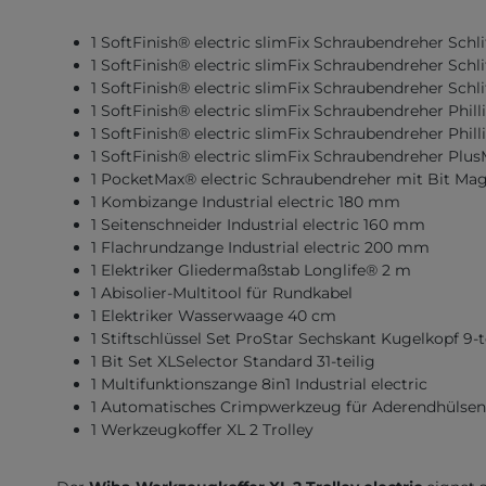
1 SoftFinish® electric slimFix Schraubendreher Sch
1 SoftFinish® electric slimFix Schraubendreher Sch
1 SoftFinish® electric slimFix Schraubendreher Sch
1 SoftFinish® electric slimFix Schraubendreher Phil
1 SoftFinish® electric slimFix Schraubendreher Phi
1 SoftFinish® electric slimFix Schraubendreher Plu
1 PocketMax® electric Schraubendreher mit Bit Maga
1 Kombizange Industrial electric 180 mm
1 Seitenschneider Industrial electric 160 mm
1 Flachrundzange Industrial electric 200 mm
1 Elektriker Gliedermaßstab Longlife® 2 m
1 Abisolier-Multitool für Rundkabel
1 Elektriker Wasserwaage 40 cm
1 Stiftschlüssel Set ProStar Sechskant Kugelkopf 9-t
1 Bit Set XLSelector Standard 31-teilig
1 Multifunktionszange 8in1 Industrial electric
1 Automatisches Crimpwerkzeug für Aderendhülsen
1 Werkzeugkoffer XL 2 Trolley