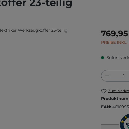
ffer 23-teilig
Regulärer Prei
769,95
PREISE INKL
Sofort verf
Produkt
Zum Merkze
Produktnum
EAN:
4010995