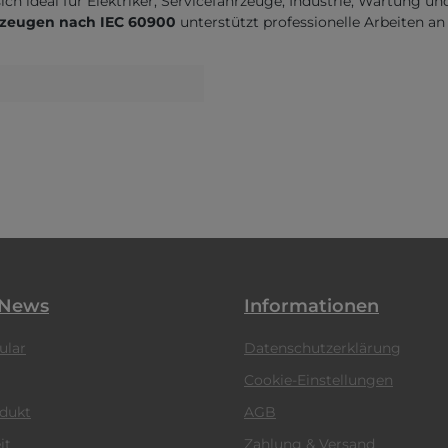
ich ideal für Elektriker, Servicefahrzeuge, Industrie, Wartung
kzeugen nach IEC 60900
unterstützt professionelle Arbeiten a
 News
Informationen
ular
Datenschutzerklärung
Cookie-Einstellungen
odukt
AGB
it
Zahlung & Versand