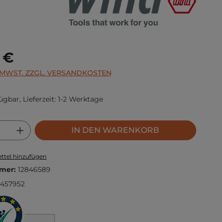
s:
 €
. MWST. ZZGL. VERSANDKOSTEN
ügbar, Lieferzeit: 1-2 Werktage
 Anzahl: Gib den gewünschten Wert ei
IN DEN WARENKORB
ttel hinzufügen
mer:
12846589
457952