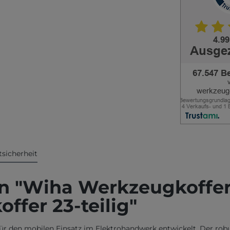
sicherheit
 "Wiha Werkzeugkoffer X
ffer 23-teilig"
ür den mobilen Einsatz im Elektrohandwerk entwickelt. Der rob