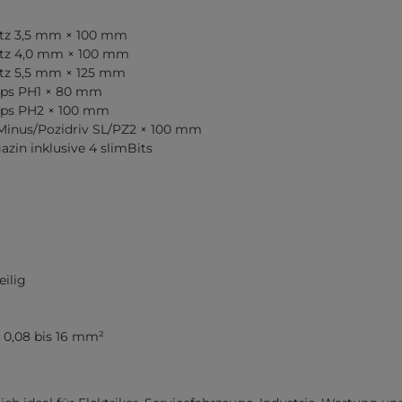
litz 3,5 mm × 100 mm
litz 4,0 mm × 100 mm
litz 5,5 mm × 125 mm
lips PH1 × 80 mm
llips PH2 × 100 mm
sMinus/Pozidriv SL/PZ2 × 100 mm
zin inklusive 4 slimBits
eilig
 0,08 bis 16 mm²