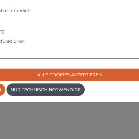
ür den sicheren Transport
ugen
für Arbeiten an elektrischen Anlagen
h erforderlich
k
ng
funktionen
ALLE COOKIES AKZEPTIEREN
N
NUR TECHNISCH NOTWENDIGE