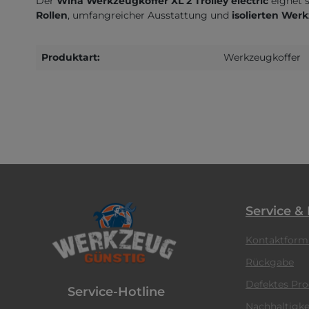
Der
Wiha Werkzeugkoffer XL 2 Trolley electric
eignet s
Rollen
, umfangreicher Ausstattung und
isolierten Wer
Produktart:
Werkzeugkoffer
Service &
Kontaktform
Rückgabe
Defektes Pr
Service-Hotline
Nachhaltigke