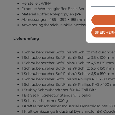
Hersteller: WIHA
Produkt: Werkzeugkoffer Basic Set L mechanic
Material Koffer: Polypropylen (PP)
Abmessungen: 485 × 392 × 185 mm (L × B × T)
Anwendungsbereich: Mobile Mechaniker und Berufs
SPEICHER
Lieferumfang
1 Schraubendreher SoftFinish® Schlitz mit durchge
1 Schraubendreher SoftFinish® Schlitz 3,5 x 100 mm
1 Schraubendreher SoftFinish® Schlitz 4,5 x 125 mm
1 Schraubendreher SoftFinish® Schlitz 5,5 x 150 mm
1 Schraubendreher SoftFinish® Schlitz 6,5 x 150 mm
1 Schraubendreher SoftFinish® Phillips PH1 x 80 m
1 Schraubendreher SoftFinish® Phillips PH2 x 100 
1 Stubby Schraubendreher für 1/4 Zoll Bits
1 Bit Set FlipSelector Standard 13 teilig
1 Schlosserhammer 300 g
1 Kraftseitenschneider Industrial DynamicJoint® 1
1 Kraftkombizange Industrial DynamicJoint® Opti