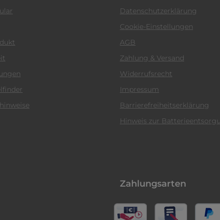
ular
Datenschutzerklärung
Cookie-Einstellungen
odukt
AGB
it
Zahlung & Versand
tungen
Widerrufsrecht
lfinder
Impressum
hinweise
Barrierefreiheitserklärung
Hinweis zur Batterieentsorg
Zahlungsarten