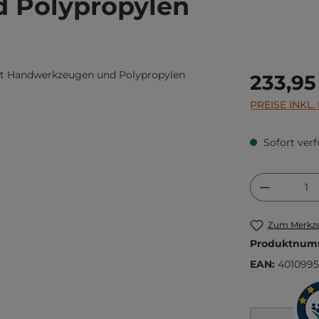
 Polypropylen
Regulärer Prei
233,95
PREISE INKL
Sofort verf
Produkt
Zum Merkze
Produktnum
EAN:
4010995