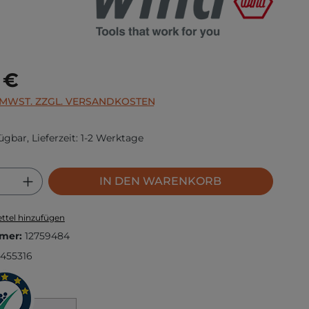
s:
 €
. MWST. ZZGL. VERSANDKOSTEN
ügbar, Lieferzeit: 1-2 Werktage
 Anzahl: Gib den gewünschten Wert ei
IN DEN WARENKORB
ttel hinzufügen
mer:
12759484
455316