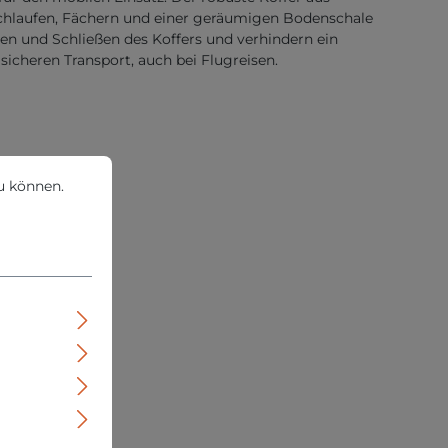
Schlaufen, Fächern und einer geräumigen Bodenschale
en und Schließen des Koffers und verhindern ein
icheren Transport, auch bei Flugreisen.
können.
Mehr Informationen ...
u können.