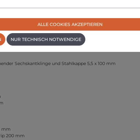
ALLE COOKIES AKZEPTIEREN
einsteiger
N
NUR TECHNISCH NOTWENDIGE
hender Sechskantklinge und Stahlkappe 5,5 x 100 mm
m
mm
80 mm
Grip 200 mm