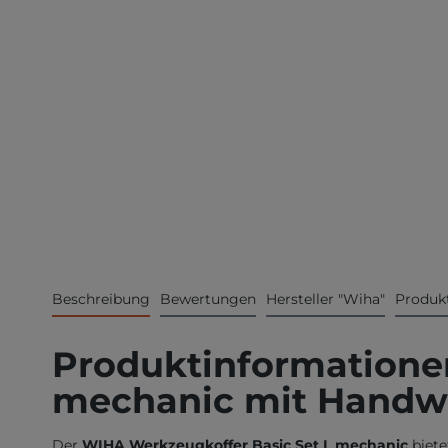
Beschreibung
Bewertungen
Hersteller "Wiha"
Produkt
Produktinformatione
mechanic mit Handw
Der
WIHA Werkzeugkoffer Basic Set L mechanic
biete