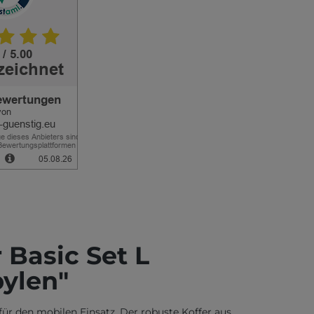
Basic Set L
ylen"
für den mobilen Einsatz. Der robuste Koffer aus