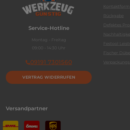
Kontaktform
Rückgabe
Defektes Pr
Service-Hotline
Nachhaltigke
Montag - Freitag
Festool Leis
09:00 - 14:30 Uhr
Fischer Dübe
09191 7301560
Verpackungs
VERTRAG WIDERRUFEN
Versandpartner