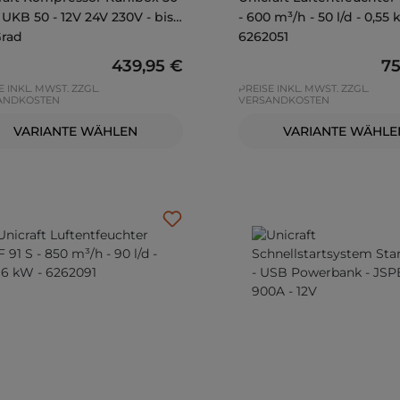
 UKB 50 - 12V 24V 230V - bis
- 600 m³/h - 50 l/d - 0,55 
Grad
6262051
Regulärer Preis:
439,95 €
Re
75
E INKL. MWST. ZZGL.
PREISE INKL. MWST. ZZGL.
ANDKOSTEN
VERSANDKOSTEN
VARIANTE WÄHLEN
VARIANTE WÄHLE