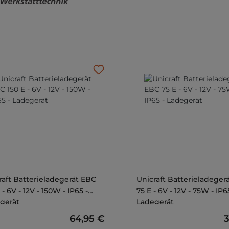
raft Batterieladegerät EBC
Unicraft Batterieladeger
 - 6V - 12V - 150W - IP65 -
75 E - 6V - 12V - 75W - IP6
gerät
Ladegerät
Regulärer Preis:
64,95 €
R