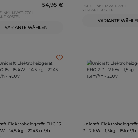
Regulärer Preis:
54,95 €
PREISE INKL. MWST. ZZGL.
VERSANDKOSTEN
E INKL. MWST. ZZGL.
ANDKOSTEN
VARIANTE WÄHLE
VARIANTE WÄHLEN
raft Elektroheizgerät EHG 15
Unicraft Elektroheizgerä
kW - 14,5 kg - 2245 m³/h -
P - 2 kW - 1,5kg - 151m³/h
V