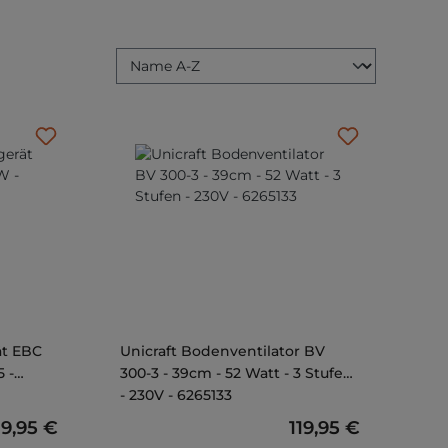
ät EBC
Unicraft Bodenventilator BV
5 -
300-3 - 39cm - 52 Watt - 3 Stufen
- 230V - 6265133
egulärer Preis:
39,95 €
Regulärer Preis:
119,95 €