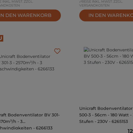
E INKL. MWST. ZZGL.
PREISE INKL. MWST. ZZGL.
ANDKOSTEN
VERSANDKOSTEN
IN DEN WARENKORB
IN DEN WARENK
U
Unicraft Bodenventilato
raft Bodenventilator BV 301-
500-3 - 56cm - 180 Watt - 
570m³/h - 3
Stufen - 230V - 6265153
hwindigkeiten - 6266133
Re
1