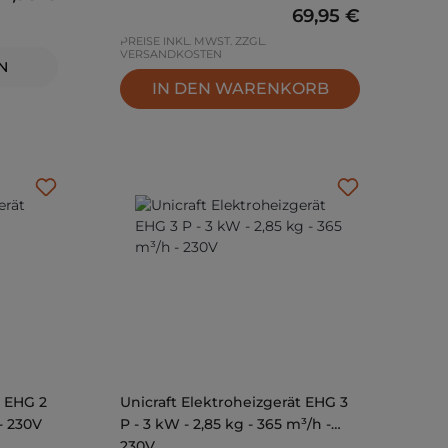
Regulärer Preis:
69,95 €
PREISE INKL. MWST. ZZGL.
VERSANDKOSTEN
N
IN DEN WARENKORB
t EHG 2
Unicraft Elektroheizgerät EHG 3
 - 230V
P - 3 kW - 2,85 kg - 365 m³/h -
230V