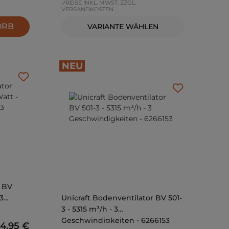
PREISE INKL. MWST. ZZGL.
VERSANDKOSTEN
ORB
VARIANTE WÄHLEN
NEU
r BV
3
Unicraft Bodenventilator BV 501-
3 - 5315 m³/h - 3
Geschwindigkeiten - 6266153
gulärer Preis:
24,95 €