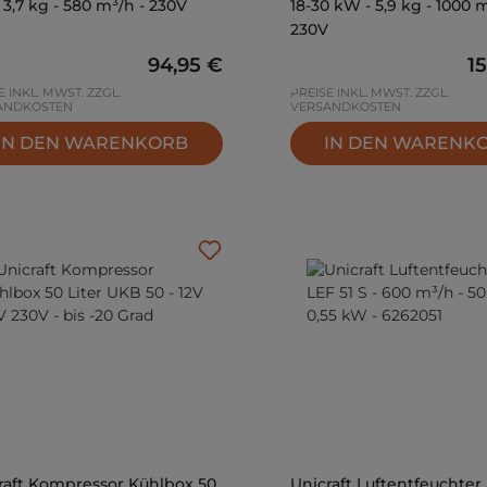
 3,7 kg - 580 m³/h - 230V
18-30 kW - 5,9 kg - 1000 m
230V
Regulärer Preis:
94,95 €
Re
1
E INKL. MWST. ZZGL.
PREISE INKL. MWST. ZZGL.
ANDKOSTEN
VERSANDKOSTEN
IN DEN WARENKORB
IN DEN WARENK
raft Kompressor Kühlbox 50
Unicraft Luftentfeuchter 