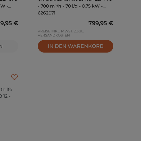
kW -
- 700 m³/h - 70 l/d - 0,75 kW -
6262071
gulärer Preis:
9,95 €
Regulärer Preis:
799,95 €
PREISE INKL. MWST. ZZGL.
VERSANDKOSTEN
IN DEN WARENKORB
N