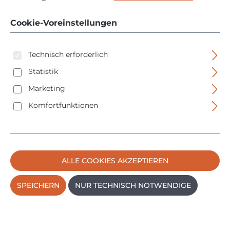
2620 E - im Koffer -
2300W - 50-700°C -
Cookie-Voreinstellungen
089511
Technisch erforderlich
Statistik
Marketing
Komfortfunktionen
Bildergalerie überspringen
ALLE COOKIES AKZEPTIEREN
SPEICHERN
NUR TECHNISCH NOTWENDIGE