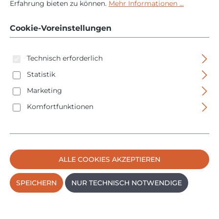
M3-M10 + Adapter -
Erfahrung bieten zu können.
Mehr Informationen ...
ULTIMATECUT
Cookie-Voreinstellungen
RUnaTEC - HSS
Technisch erforderlich
Statistik
Marketing
Komfortfunktionen
Bildergalerie überspringen
ALLE COOKIES AKZEPTIEREN
SPEICHERN
NUR TECHNISCH NOTWENDIGE