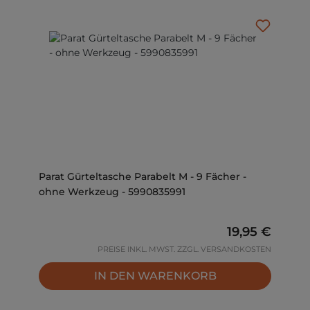
Parat Gürteltasche Parabelt M - 9 Fächer -
ohne Werkzeug - 5990835991
Regulärer Pre
19,95 €
PREISE INKL. MWST. ZZGL. VERSANDKOSTEN
IN DEN WARENKORB