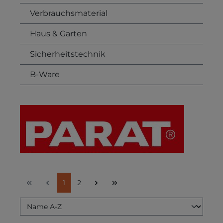
Verbrauchsmaterial
Haus & Garten
Sicherheitstechnik
B-Ware
Seite
Seite
1
2