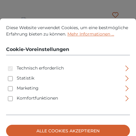
Cookie-Voreinstellungen
Diese Website verwendet Cookies, um eine bestmögliche Erfah
Diese Website verwendet Cookies, um eine bestmögliche
Erfahrung bieten zu können.
Mehr Informationen ...
Cookie-Voreinstellungen
Technisch erforderlich
Statistik
Parat Handleuchte Paralux PX0 -
Taschenlampe - Explosionschutz - 6911252166
Marketing
Komfortfunktionen
Regulärer Pre
57,95 €
PREISE INKL. MWST. ZZGL. VERSANDKOSTEN
VARIANTE WÄHLEN
ALLE COOKIES AKZEPTIEREN