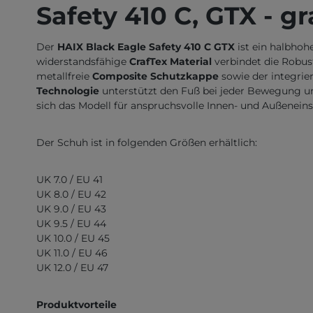
Safety 410 C, GTX - gr
Der
HAIX Black Eagle Safety 410 C GTX
ist ein halbhoh
widerstandsfähige
CrafTex Material
verbindet die Robus
metallfreie
Composite Schutzkappe
sowie der integrie
Technologie
unterstützt den Fuß bei jeder Bewegung un
sich das Modell für anspruchsvolle Innen- und Außeneins
Der Schuh ist in folgenden Größen erhältlich:
UK 7.0 / EU 41
UK 8.0 / EU 42
UK 9.0 / EU 43
UK 9.5 / EU 44
UK 10.0 / EU 45
UK 11.0 / EU 46
UK 12.0 / EU 47
Produktvorteile