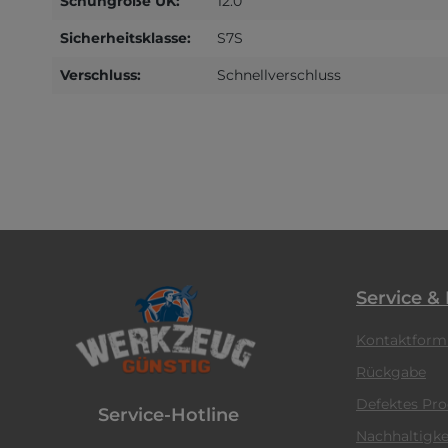
Schuhgröße UK:
12.0
Sicherheitsklasse:
S7S
Verschluss:
Schnellverschluss
Service &
Kontaktform
Rückgabe
Defektes Pr
Service-Hotline
Nachhaltigke