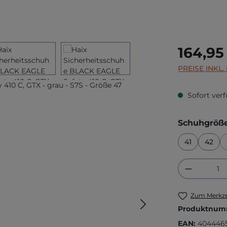
Regulärer Prei
164,95
PREISE INKL
Sofort verf
Schuhgröß
41
42
Produkt
Zum Merkze
Produktnum
EAN:
404446