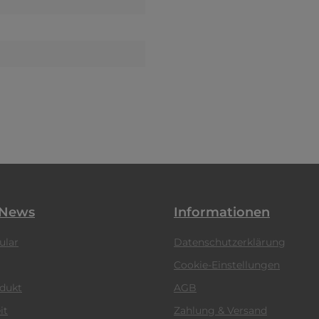
 News
Informationen
ular
Datenschutzerklärung
Cookie-Einstellungen
odukt
AGB
it
Zahlung & Versand