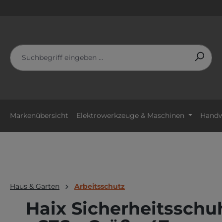
m Hauptinhalt springen
Zur Suche springen
Zur Hauptnavigation springen
Markenübersicht
Elektrowerkzeuge & Maschinen
Handw
Haus & Garten
Arbeitsschutz
Haix Sicherheitsschu