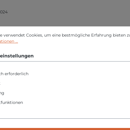
2024
nstellungen
erwendet Cookies, um eine bestmögliche Erfahrung bieten zu 
e verwendet Cookies, um eine bestmögliche Erfahrung bieten z
ionen ...
ngsdynamik
einstellungen
t
h erforderlich
k
ng
funktionen