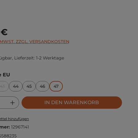
s:
 €
. MWST. ZZGL. VERSANDKOSTEN
ügbar, Lieferzeit: 1-2 Werktage
auswählen
e EU
43
44
45
46
47
(DIESE OPTION IST ZURZEIT NICHT VERFÜGBAR.)
 Anzahl: Gib den gewünschten Wert ei
IN DEN WARENKORB
ttel hinzufügen
mer:
12967141
5588235