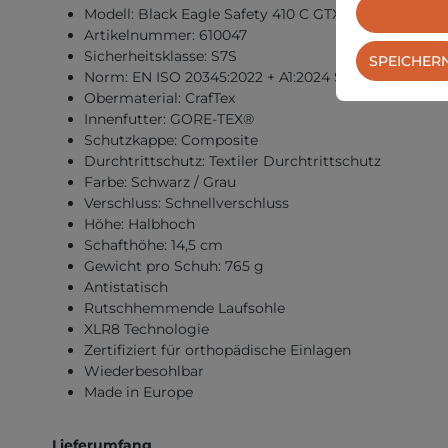
Modell: Black Eagle Safety 410 C GTX Grey
Artikelnummer: 610047
Sicherheitsklasse: S7S
SPEICHER
Norm: EN ISO 20345:2022 + A1:2024 S7S HRO HI CI 
Obermaterial: CrafTex
Innenfutter: GORE-TEX®
Schutzkappe: Composite
Durchtrittschutz: Textiler Durchtrittschutz
Farbe: Schwarz / Grau
Verschluss: Schnellverschluss
Höhe: Halbhoch
Schafthöhe: 14,5 cm
Gewicht pro Schuh: 765 g
Antistatisch
Rutschhemmende Laufsohle
XLR8 Technologie
Zertifiziert für orthopädische Einlagen
Wiederbesohlbar
Made in Europe
Lieferumfang