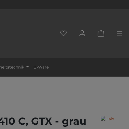
DU HAST 0 PRODUKTE AUF D
WARENKORB
heitstechnik
B-Ware
10 C, GTX - grau