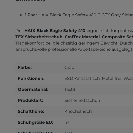
1 Paar HAIX Black Eagle Safety 410 C GTX Grey Sich
Der
HAIX Black Eagle Safety 410
eignet sich für profes
TEX Sicherheitsschuh
,
CrafTex Material
,
Composite Sc
Tragekomfort bei gleichzeitig geringem Gewicht. Durch 
anspruchsvolle professionelle Arbeitsbereiche ausgelegt
Farbe:
Grau
Funktionen:
ESD-Antistatisch, Metallfrei, Wa
Obermaterial:
Textil
Produktart:
Sicherheitsschuh
Schafthöhe:
Knöchelhoch
Schuhgröße EU:
47