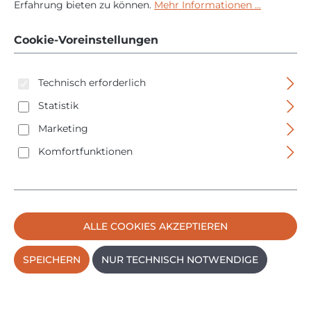
Erfahrung bieten zu können.
Mehr Informationen ...
EXPERT EXWS18V-15S
18V in L-Boxx ohne
Cookie-Voreinstellungen
Akku/Ladegerät
Technisch erforderlich
Statistik
Marketing
Komfortfunktionen
Bildergalerie überspringen
ALLE COOKIES AKZEPTIEREN
SPEICHERN
NUR TECHNISCH NOTWENDIGE