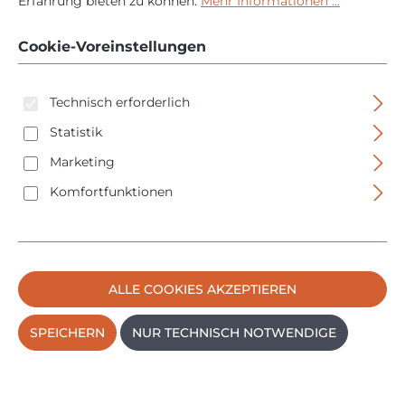
250mm - für Beton
Erfahrung bieten zu können.
Mehr Informationen ...
und Mauerwerk
Cookie-Voreinstellungen
Technisch erforderlich
Statistik
Marketing
Komfortfunktionen
Bildergalerie überspringen
ALLE COOKIES AKZEPTIEREN
SPEICHERN
NUR TECHNISCH NOTWENDIGE