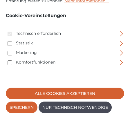
Erfahrung bieten zu können.
Mehr Informationen ...
35 CA im Koffer - 1400
Cookie-Voreinstellungen
Watt - 150 mm
Technisch erforderlich
Statistik
Marketing
Komfortfunktionen
Bildergalerie überspringen
ALLE COOKIES AKZEPTIEREN
SPEICHERN
NUR TECHNISCH NOTWENDIGE