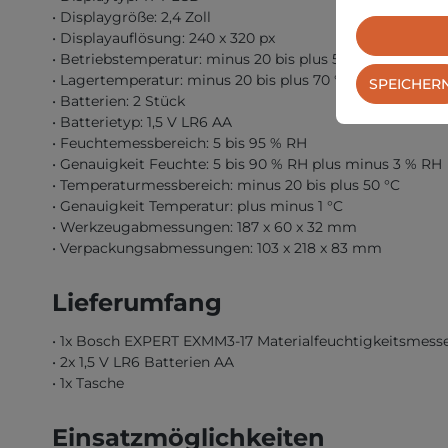
• Displaygröße: 2,4 Zoll
• Displayauflösung: 240 x 320 px
• Betriebstemperatur: minus 20 bis plus 50 °C
• Lagertemperatur: minus 20 bis plus 70 °C
SPEICHER
• Batterien: 2 Stück
• Batterietyp: 1,5 V LR6 AA
• Feuchtemessbereich: 5 bis 95 % RH
• Genauigkeit Feuchte: 5 bis 90 % RH plus minus 3 % RH
• Temperaturmessbereich: minus 20 bis plus 50 °C
• Genauigkeit Temperatur: plus minus 1 °C
• Werkzeugabmessungen: 187 x 60 x 32 mm
• Verpackungsabmessungen: 103 x 218 x 83 mm
Lieferumfang
• 1x Bosch EXPERT EXMM3-17 Materialfeuchtigkeitsmess
• 2x 1,5 V LR6 Batterien AA
• 1x Tasche
Einsatzmöglichkeiten