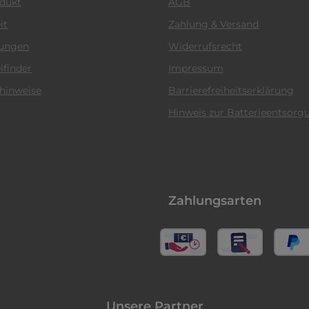
odukt
AGB
it
Zahlung & Versand
tungen
Widerrufsrecht
lfinder
Impressum
hinweise
Barrierefreiheitserklärung
Hinweis zur Batterieentsorg
Zahlungsarten
Unsere Partner