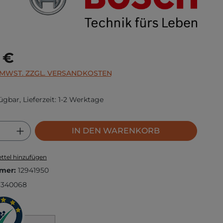
s:
 €
. MWST. ZZGL. VERSANDKOSTEN
ügbar, Lieferzeit: 1-2 Werktage
 Anzahl: Gib den gewünschten Wert ei
IN DEN WARENKORB
ttel hinzufügen
mer:
12941950
3340068