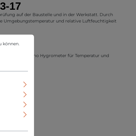
3-17
rüfung auf der Baustelle und in der Werkstatt. Durch
e Umgebungstemperatur und relative Luftfeuchtigkeit
können.
Mehr Informationen ...
u können.
essung und Thermo Hygrometer für Temperatur und
ls Referenz