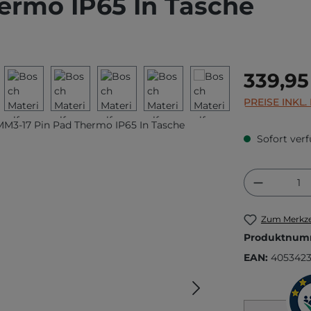
ermo IP65 In Tasche
Regulärer Prei
339,95
PREISE INKL
Sofort verf
Produkt
Zum Merkze
Produktnum
EAN:
405342