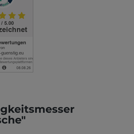
igkeitsmesser
sche"