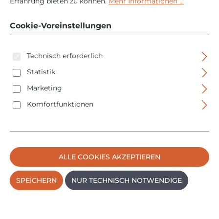
Erfahrung bieten zu können.
Mehr Informationen ...
BOXX - ohne
Akku/Ladegerät
Cookie-Voreinstellungen
Technisch erforderlich
Statistik
Marketing
Komfortfunktionen
Bildergalerie überspringen
ALLE COOKIES AKZEPTIEREN
SPEICHERN
NUR TECHNISCH NOTWENDIGE