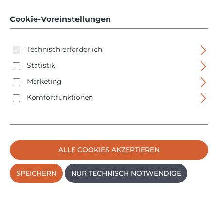
Cookie-Voreinstellungen
Technisch erforderlich
Statistik
Marketing
Bildergalerie überspringen
Komfortfunktionen
ALLE COOKIES AKZEPTIEREN
SPEICHERN
NUR TECHNISCH NOTWENDIGE
Regulärer Preis:
8,95 €