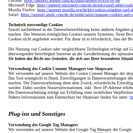
Chrome:
https://support.google.com/accounts/answer/61416?hl=de
Microsoft Edge:
https://support.microsoft.com/de-de/microsoft-edge/co
Mozilla Firefox:
https://support.mozilla.org/de/kb/cookies-erlauben-und-
Safari:
https://support.apple.com/de-de/guide/safari/manage-cookies-and-
Technisch notwendige Cookies
Soweit nachstehend in der Datenschutzerklärung keine anderen Angaben ge
machen. Des Weiteren ermöglichen Cookies unseren Systemen, Ihren Brows
Cookies nicht angeboten werden. Für diese ist es erforderlich, dass der 
Die Nutzung von Cookies oder vergleichbarer Technologien erfolgt auf G
überwiegenden berechtigten Interesse an der Gewährleistung der optimalen
Sie haben das Recht aus Gründen, die sich aus Ihrer besonderen Situati
Verwendung des Cookie Consent Managers von Shopware
Wir verwenden auf unserer Website den Cookie Consent Manager der sh
Das Tool ermöglicht es Ihnen, Einwilligungen in Datenverarbeitungen über
machen. Die Datenverarbeitung dient dem Zweck, erforderliche Einwillig
werden. Dabei werden Nutzerinformationen, inkl. Ihrer IP-Adresse erhoben
Die Datenverarbeitung erfolgt zur Erfüllung einer rechtlichen Verpflicht
Nähere Informationen zum Datenschutz bei Shopware finden Sie unter:
h
Plug-ins und Sonstiges
Verwendung des Google Tag Managers
Wir verwenden auf unserer Website den Google Tag Manager der Google I