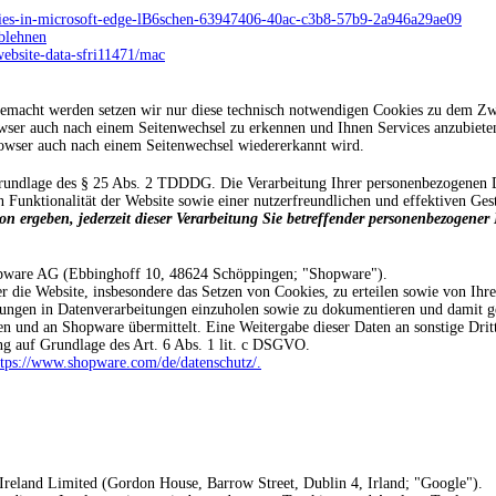
okies-in-microsoft-edge-lB6schen-63947406-40ac-c3b8-57b9-2a946a29ae09
ablehnen
website-data-sfri11471/mac
macht werden setzen wir nur diese technisch notwendigen Cookies zu dem Zwec
er auch nach einem Seitenwechsel zu erkennen und Ihnen Services anzubieten.
Browser auch nach einem Seitenwechsel wiedererkannt wird.
rundlage des § 25 Abs. 2 TDDDG. Die Verarbeitung Ihrer personenbezogenen D
 Funktionalität der Website sowie einer nutzerfreundlichen und effektiven Ges
on ergeben, jederzeit dieser Verarbeitung Sie betreffender personenbezogener
opware AG (Ebbinghoff 10, 48624 Schöppingen; "Shopware").
 die Website, insbesondere das Setzen von Cookies, zu erteilen sowie von Ihre
ungen in Datenverarbeitungen einzuholen sowie zu dokumentieren und damit ges
 und an Shopware übermittelt. Eine Weitergabe dieser Daten an sonstige Dritte
ung auf Grundlage des Art. 6 Abs. 1 lit. c DSGVO.
ttps://www.shopware.com/de/datenschutz/.
reland Limited (Gordon House, Barrow Street, Dublin 4, Irland; "Google").