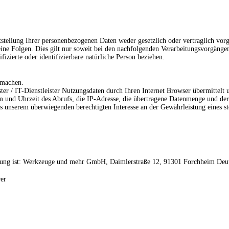
tellung Ihrer personenbezogenen Daten weder gesetzlich oder vertraglich vorges
t keine Folgen. Dies gilt nur soweit bei den nachfolgenden Verarbeitungsvorgän
fizierte oder identifizierbare natürliche Person beziehen.
u machen.
r / IT-Dienstleister Nutzungsdaten durch Ihren Internet Browser übermittelt u
m und Uhrzeit des Abrufs, die IP-Adresse, die übertragene Datenmenge und der
s unserem überwiegenden berechtigten Interesse an der Gewährleistung eines st
ung ist:
Werkzeuge und mehr GmbH,
Daimlerstraße 12,
91301
Forchheim
Deu
er