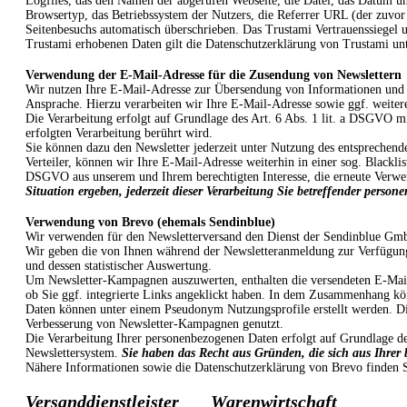
Logfiles, das den Namen der abgerufen Webseite, die Datei, das Datum un
Browsertyp, das Betriebssystem der Nutzers, die Referrer URL (der zuvor 
Seitenbesuchs automatisch überschrieben. Das Trustami Vertrauenssiegel 
Trustami erhobenen Daten gilt die Datenschutzerklärung von Trustami un
Verwendung der E-Mail-Adresse für die Zusendung von Newslettern
Wir nutzen Ihre E-Mail-Adresse zur Übersendung von Informationen und A
Ansprache. Hierzu verarbeiten wir Ihre E-Mail-Adresse sowie ggf. weite
Die Verarbeitung erfolgt auf Grundlage des Art. 6 Abs. 1 lit. a DSGVO m
erfolgten Verarbeitung berührt wird.
Sie können dazu den Newsletter jederzeit unter Nutzung des entsprechend
Verteiler, können wir Ihre E-Mail-Adresse weiterhin in einer sog. Blackli
DSGVO aus unserem und Ihrem berechtigten Interesse, die erneute Verwe
Situation ergeben, jederzeit dieser Verarbeitung Sie betreffender perso
Verwendung von Brevo (ehemals Sendinblue)
Wir verwenden für den Newsletterversand den Dienst der Sendinblue Gmb
Wir geben die von Ihnen während der Newsletteranmeldung zur Verfügung
und dessen statistischer Auswertung.
Um Newsletter-Kampagnen auszuwerten, enthalten die versendeten E-Mail-
ob Sie ggf. integrierte Links angeklickt haben. In dem Zusammenhang kö
Daten können unter einem Pseudonym Nutzungsprofile erstellt werden. Die
Verbesserung von Newsletter-Kampagnen genutzt.
Die Verarbeitung Ihrer personenbezogenen Daten erfolgt auf Grundlage de
Newslettersystem.
Sie haben das Recht aus Gründen, die sich aus Ihrer 
Nähere Informationen sowie die Datenschutzerklärung von Brevo finden S
Versanddienstleister
Warenwirtschaft