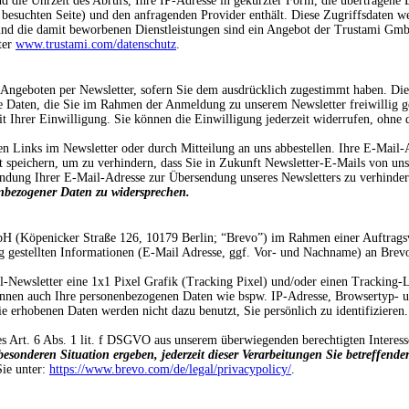
d die Uhrzeit des Abrufs, Ihre IP-Adresse in gekürzter Form, die übertragene
besuchten Seite) und den anfragenden Provider enthält. Diese Zugriffsdaten w
und die damit beworbenen Dienstleistungen sind ein Angebot der Trustami Gmb
ter
www.trustami.com/datenschutz
.
ngeboten per Newsletter, sofern Sie dem ausdrücklich zugestimmt haben. Die
re Daten, die Sie im Rahmen der Anmeldung zu unserem Newsletter freiwillig 
it Ihrer Einwilligung. Sie können die Einwilligung jederzeit widerrufen, ohne
en Links im Newsletter oder durch Mitteilung an uns abbestellen. Ihre E-Mail-
st speichern, um zu verhindern, dass Sie in Zukunft Newsletter-E-Mails von uns 
ndung Ihrer E-Mail-Adresse zur Übersendung unseres Newsletters zu verhinder
nenbezogener Daten zu widersprechen.
H (Köpenicker Straße 126, 10179 Berlin; “Brevo”) im Rahmen einer Auftrags
 gestellten Informationen (E-Mail Adresse, ggf. Vor- und Nachname) an Brevo
Newsletter eine 1x1 Pixel Grafik (Tracking Pixel) und/oder einen Tracking-Li
nnen auch Ihre personenbezogenen Daten wie bspw. IP-Adresse, Browsertyp- u
 erhobenen Daten werden nicht dazu benutzt, Sie persönlich zu identifizieren.
s Art. 6 Abs. 1 lit. f DSGVO aus unserem überwiegenden berechtigten Interes
besonderen Situation ergeben, jederzeit dieser Verarbeitungen Sie betreffend
ie unter:
https://www.brevo.com/de/legal/privacypolicy/
.