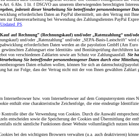
es Art. 6 Abs. 1 lit. f DSGVO aus unserem überwiegenden berechtigten Interes
rgeben, jederzeit dieser Verarbeitung Sie betreffender personenbezogener Dat
cklung erforderlichen Daten an PayPal übermittelt, um den Vertrag mit Ihnen
onen zur Datenverarbeitung bei Verwendung des Zahlungsdienstes PayPal Expres
E#Updated_PS
.
„Kauf auf Rechnung” (Rechnungskauf) und/oder „Ratenzahlung“ und/oder
ungskauf) und/oder „Ratenzahlung“ und/oder „SEPA-Basis-Lastschrift“ wird d
ngsabwicklung erforderlichen Daten werden an die payolution GmbH (Am Euro Pl
ewünschten Zahlungsart eine Identitäts- und Bonitätsprüfung durchführen kann.
bot von verschiedenen Zahlarten sowie am Schutz vor Zahlungsausfall.
Sie ha
e Verarbeitung Sie betreffender personenbezogener Daten durch eine Mitteilun
onenbezogenen Daten erhalten wollen, können Sie sich an datenschutz@payoluti
lung hat zur Folge, dass der Vertrag nicht mit der von Ihnen gewählten Zahlart
im Internetbrowser bzw. vom Internetbrowser auf dem Computersystem eines Nut
kie enthält eine charakteristische Zeichenfolge, die eine eindeutige Identifiz
e Kontrolle über die Verwendung von Cookies. Durch die Auswahl entsprechende
eln entscheiden sowie die Speicherung der Cookies und Übermittlung der entha
enfalls nicht sämtliche Funktionen dieser Website vollumfänglich nutzen könn
Cookies bei den wichtigsten Browsern verwalten (u.a. auch deaktivieren) könne