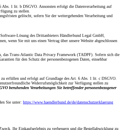
 6 Abs. 1 lit. b DSGVO. Ansonsten erfolgt die Datenverarbeitung auf
rfügung zu stellen.
ngsfristen gelöscht, sofern Sie der weitergehenden Verarbeitung und
 Software-Lösung des Drittanbieters
Händlerbund Legal GmbH,
nen, wenn Sie mit uns einen Vertrag über unsere Website abgeschlossen
n, das Trans-Atlantic Data Privacy Framework (TADPF). Sofern sich die
Garantien für den Schutz der personenbezogenen Daten, einsehbar
zu erfüllen und erfolgt auf Grundlage des Art. 6 Abs. 1 lit. c DSGVO.
enutzerfreundliche Widerrufsmöglichkeit zur Verfügung stellen zu
f DSGVO beruhenden Verarbeitungen Sie betreffender personenbezogener
en Sie unter:
https://www.haendlerbund.de/de/datenschutzerklaerung
eck, Ihr Einkaufserlebnis zu verbessern und die Bestellabwicklung zu