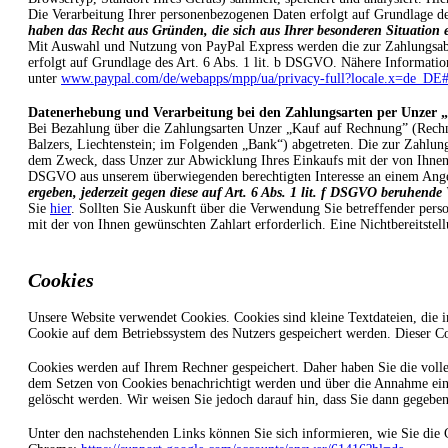
Die Verarbeitung Ihrer personenbezogenen Daten erfolgt auf Grundlage d
haben das Recht aus Gründen, die sich aus Ihrer besonderen Situation e
Mit Auswahl und Nutzung von PayPal Express werden die zur Zahlungsabwi
erfolgt auf Grundlage des Art. 6 Abs. 1 lit. b DSGVO. Nähere Informati
unter
www.paypal.com/de/webapps/mpp/ua/privacy-full?locale.x=de_D
Datenerhebung und Verarbeitung bei den Zahlungsarten per Unzer 
Bei Bezahlung über die Zahlungsarten Unzer „Kauf auf Rechnung” (Rechn
Balzers, Liechtenstein; im Folgenden „Bank“) abgetreten. Die zur Zahlu
dem Zweck, dass Unzer zur Abwicklung Ihres Einkaufs mit der von Ihnen g
DSGVO aus unserem überwiegenden berechtigten Interesse an einem Ange
ergeben, jederzeit gegen diese auf Art. 6 Abs. 1 lit. f DSGVO beruhend
Sie
hier
. Sollten Sie Auskunft über die Verwendung Sie betreffender pers
mit der von Ihnen gewünschten Zahlart erforderlich. Eine Nichtbereitstel
Cookies
Unsere Website verwendet Cookies. Cookies sind kleine Textdateien, die 
Cookie auf dem Betriebssystem des Nutzers gespeichert werden. Dieser Coo
Cookies werden auf Ihrem Rechner gespeichert. Daher haben Sie die voll
dem Setzen von Cookies benachrichtigt werden und über die Annahme einz
gelöscht werden. Wir weisen Sie jedoch darauf hin, dass Sie dann gegeben
Unter den nachstehenden Links können Sie sich informieren, wie Sie die 