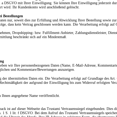
it. a DSGVO mit Ihrer Einwilligung. Sie können Ihre Einwilligung jederzeit du
rt wird. Ihr Kundenkonto wird anschließend gelöscht.
i Bestellungen
ten nur, soweit dies zur Erfüllung und Abwicklung Ihrer Bestellung sowie zur B
 Folge, dass kein Vertrag geschlossen werden kann. Die Verarbeitung erfolgt auf
ehmen, Dropshipping- bzw. Fulfillment-Anbieter, Zahlungsdienstleister, Dienste
mittlung beschränkt sich auf ein Mindestmaß.
ung
rheben wir Ihre personenbezogenen Daten (Name, E-Mail-Adresse, Kommentarte
glichen und Kommentare/Bewertungen anzuzeigen.
der übermittelten Daten ein. Die Verarbeitung erfolgt auf Grundlage des Art.
e Rechtmäßigkeit der aufgrund der Einwilligung bis zum Widerruf erfolgten Ve
on Ihnen angegebene Name
veröffentlicht.
 ist auf dieser Webseite das Trustami Vertrauenssiegel eingebunden. Dies die
 1 S. 1 lit. f DSGVO. Bei dem Aufruf des Trustami Vertrauenssiegels speicher