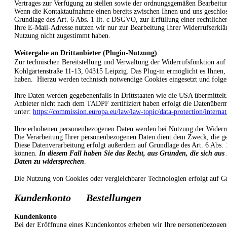
Vertrages zur Verfügung zu stellen sowie der ordnungsgemäßen Bearbeitu
Wenn die Kontaktaufnahme einen bereits zwischen Ihnen und uns geschlosse
Grundlage des Art. 6 Abs. 1 lit. c DSGVO, zur Erfüllung einer rechtliche
Ihre E-Mail-Adresse nutzen wir nur zur Bearbeitung Ihrer Widerrufserklä
Nutzung nicht zugestimmt haben.
Weitergabe an Drittanbieter (Plugin-Nutzung)
Zur technischen Bereitstellung und Verwaltung der Widerrufsfunktion auf
Kohlgartenstraße 11-1
3, 04315 Leipzig.
Das Plug-in ermöglicht es Ihnen,
haben. Hierzu werden technisch notwendige Cookies eingesetzt und folgen
Ihre Daten werden gegebenenfalls in Drittstaaten wie die USA übermitte
Anbieter nicht nach dem TADPF zertifiziert haben erfolgt die Datenüberm
unter:
https://commission.europa.eu/law/law-topic/data-protection/interna
Ihre erhobenen personenbezogenen Daten werden bei Nutzung der Widerrufs
Die Verarbeitung Ihrer personenbezogenen Daten dient dem Zweck, die ges
Diese Datenverarbeitung erfolgt außerdem auf Grundlage des Art. 6 Abs. 
können.
In diesem Fall haben Sie das Recht, aus Gründen, die sich aus 
Daten zu widersprechen
.
Die Nutzung von Cookies oder vergleichbarer Technologien erfolgt auf 
Kundenkonto Bestellungen
Kundenkonto
Bei der Eröffnung eines Kundenkontos erheben wir Ihre personenbezogen