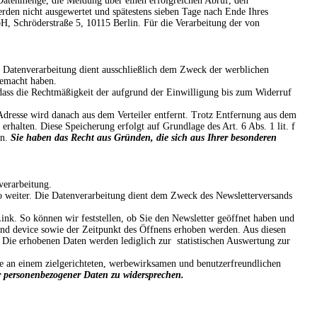
 Datenmenge, die Meldung über einen erfolgreichen Abruf, den
erden nicht ausgewertet und spätestens sieben Tage nach Ende Ihres
H, Schröderstraße 5, 10115 Berlin. Für die Verarbeitung der von
 Datenverarbeitung dient ausschließlich dem Zweck der werblichen
gemacht haben.
 dass die Rechtmäßigkeit der aufgrund der Einwilligung bis zum Widerruf
Adresse wird danach aus dem Verteiler entfernt. Trotz Entfernung aus dem
erhalten. Diese Speicherung erfolgt auf Grundlage des Art. 6 Abs. 1 lit. f
n.
Sie haben das Recht aus Gründen, die sich aus Ihrer besonderen
verarbeitung.
 weiter. Die Datenverarbeitung dient dem Zweck des Newsletterversands
nk. So können wir feststellen, ob Sie den Newsletter geöffnet haben und
nd device sowie der Zeitpunkt des Öffnens erhoben werden. Aus diesen
 Die erhobenen Daten werden lediglich zur statistischen Auswertung zur
se an einem zielgerichteten, werbewirksamen und benutzerfreundlichen
er personenbezogener Daten zu widersprechen.