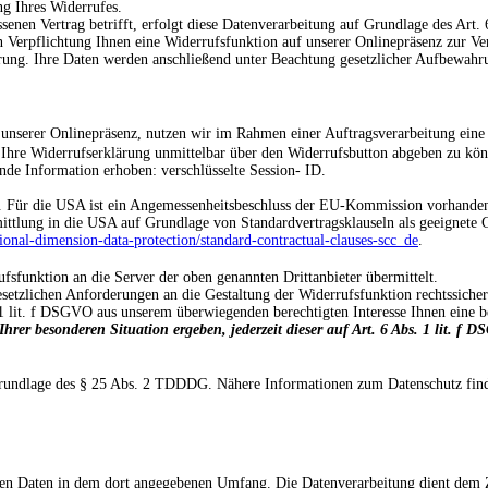
ng Ihres Widerrufes.
nen Vertrag betrifft, erfolgt diese Datenverarbeitung auf Grundlage des Art.
n Verpflichtung Ihnen eine Widerrufsfunktion auf unserer Onlinepräsenz zur Ve
rung. Ihre Daten werden anschließend unter Beachtung gesetzlicher Aufbewahru
 unserer Onlinepräsenz, nutzen wir im Rahmen einer Auftragsverarbeitung eine
 Ihre Widerrufserklärung unmittelbar über den Widerrufsbutton abgeben zu kön
de Information erhoben: verschlüsselte Session- ID.
lt. Für die USA ist ein Angemessenheitsbeschluss der EU-Kommission vorhande
ittlung in die USA auf Grundlage von Standardvertragsklauseln als geeignete 
tional-dimension-data-protection/standard-contractual-clauses-scc_de
.
funktion an die Server der oben genannten Drittanbieter übermittelt.
etzlichen Anforderungen an die Gestaltung der Widerrufsfunktion rechtssicher 
1 lit. f DSGVO aus unserem überwiegenden berechtigten Interesse Ihnen eine b
Ihrer besonderen Situation ergeben, jederzeit dieser auf Art. 6 Abs. 1 lit. 
Grundlage des § 25 Abs. 2 TDDDG. Nähere Informationen zum Datenschutz find
en Daten in dem dort angegebenen Umfang. Die Datenverarbeitung dient dem Zw