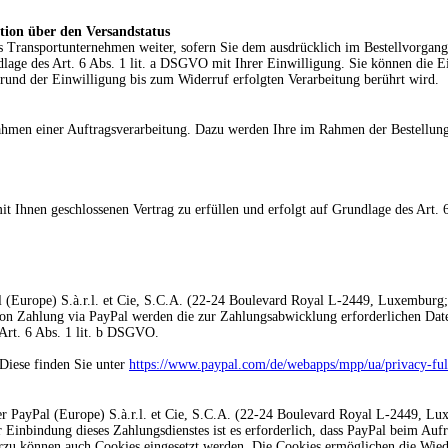
ion über den Versandstatus
 Transportunternehmen weiter, sofern Sie dem ausdrücklich im Bestellvorgan
dlage des Art. 6 Abs. 1 lit. a DSGVO mit Ihrer Einwilligung. Sie können die Ei
rund der Einwilligung bis zum Widerruf erfolgten Verarbeitung berührt wird.
ahmen einer Auftragsverarbeitung. Dazu werden Ihre im Rahmen der Bestellun
 Ihnen geschlossenen Vertrag zu erfüllen und erfolgt auf Grundlage des Art. 
 (Europe) S.à.r.l. et Cie, S.C.A. (22-24 Boulevard Royal L-2449, Luxemburg
n Zahlung via PayPal werden die zur Zahlungsabwicklung erforderlichen Date
 Art. 6 Abs. 1 lit. b DSGVO.
Diese finden Sie unter
https://www.paypal.com/de/webapps/mpp/ua/privacy-ful
r PayPal (Europe) S.à.r.l. et Cie, S.C.A. (22-24 Boulevard Royal L-2449, Lu
Einbindung dieses Zahlungsdienstes ist es erforderlich, dass PayPal beim Aufr
ierzu können auch Cookies eingesetzt werden. Die Cookies ermöglichen die Wie